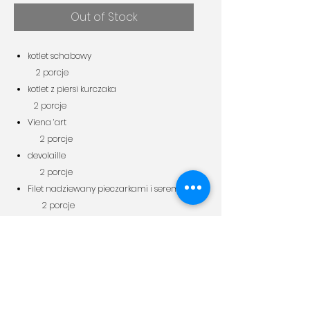
Out of Stock
kotlet schabowy
2 porcje
kotlet z piersi kurczaka
2 porcje
Viena ‘art
2 porcje
devolaille
2 porcje
Filet nadziewany pieczarkami i serem
2 porcje
pierogi z mięsem (opiekane)
4 szt.
Informacja
W niedzielę i święta, nie realizujemy