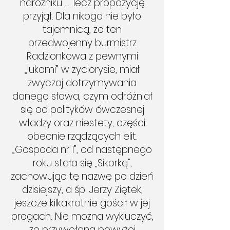
narożniku”…. lecz propozycję
przyjął. Dla nikogo nie było
tajemnicą, że ten
przedwojenny burmistrz
Radzionkowa z pewnymi
„lukami” w życiorysie, miał
zwyczaj dotrzymywania
danego słowa, czym odróżniał
się od polityków ówczesnej
władzy oraz niestety, części
obecnie rządzących elit.
„Gospoda nr 1”, od następnego
roku stała się „Sikorką”,
zachowując tę nazwę po dzień
dzisiejszy, a śp. Jerzy Ziętek,
jeszcze kilkakrotnie gościł w jej
progach. Nie można wykluczyć,
że przywołana powyżej