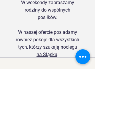
W weekendy zapraszamy
rodziny do wspólnych
posiłków.
W naszej ofercie posiadamy
również pokoje dla wszystkich
tych, którzy szukają
noclegu
na Śląsku
.
Pyszne jedzenie A jeszcze lepsze koryta
! Polecam
Mateusz Józefów
Rzeczowa i uprzejma obsługa.
Jedzenie pyszne!