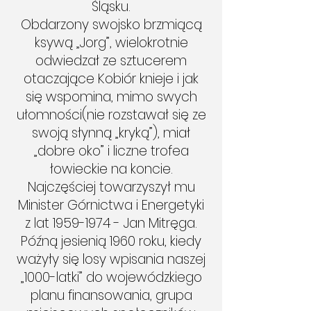
Śląsku.
Obdarzony swojsko brzmiącą
ksywą „Jorg”, wielokrotnie
odwiedzał ze sztucerem
otaczające Kobiór knieje i jak
się wspomina, mimo swych
ułomności(nie rozstawał się ze
swoją słynną „kryką”), miał
„dobre oko” i liczne trofea
łowieckie na koncie.
Najczęściej towarzyszył mu
Minister Górnictwa i Energetyki
z lat
1959-1974
- Jan Mitręga.
Późną jesienią 1960 roku, kiedy
ważyły się losy wpisania naszej
„1000-latki” do wojewódzkiego
planu finansowania, grupa