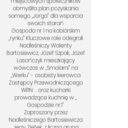
miejscowych społeczników
obmyśliła plan pozyskania
samego „Jorga” dla wsparcia
swoich starań.
Gospoda nr 1 na kobiórskim
„rynku” Kluczowe role odegrali
Nadleśniczy Walenty
Bartosiewicz, Józef Szpak, Józef
Lasończyk mieszkający
wówczas w „Smolarni” na
„Werku” - osobisty kierowca
Zastępcy Przewodniczącego
WRN … oraz kucharki
prowadzące kuchnię w „
Gospodzie nr.1”.
Zaproszony przez
Nadleśniczego Bartosiewicza
Jerzy Ziętek, z liczną grupą