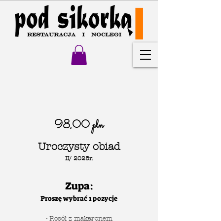
98,00 pln
Uroczysty obiad
II/ 2
0
25r.
Zupa:
Proszę wybrać 1 pozycje
- Rosół z makaronem