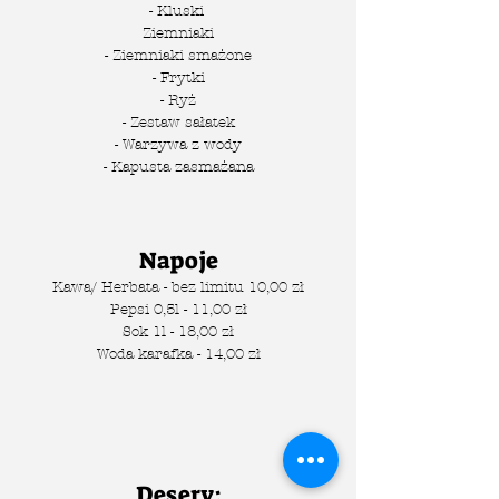
- Kluski
Ziemniaki
- Ziemniaki smażone
- Frytki
- Ryż
- Zestaw sałatek
- Warzywa z wody
- Kapusta zasmażana
Napoje
Kawa/ Herbata - bez limitu 10,00 zł
Pepsi 0,5l - 11,00 zł
Sok 1l - 18,00 zł
Woda karafka - 14,00 zł
Desery: