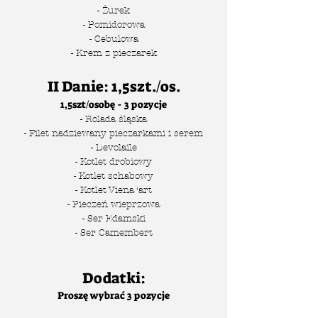
- Żurek
- Pomidorowa
- Cebulowa
- Krem z pieczarek
II Danie: 1,5szt./os.
1,5szt/osobę - 3 pozycje
- Rolada śląska
- Filet nadziewany pieczarkami i serem
- Devolaile
- Kotlet drobiowy
- Kotlet schabowy
- Kotlet Viena ‘art
- Pieczeń wieprzowa
- Ser Edamski
- Ser Camembert
Dodatki:
Proszę wybrać 3 pozycje