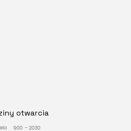
iny otwarcia
ela
9:00 – 20:30