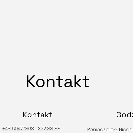
Kontakt
Kontakt
Godz
+48 60477863
322188188
Poniedziałek- Niedzi