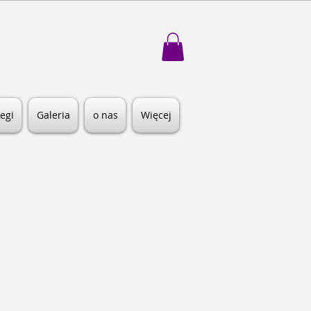
egi
Galeria
o nas
Więcej