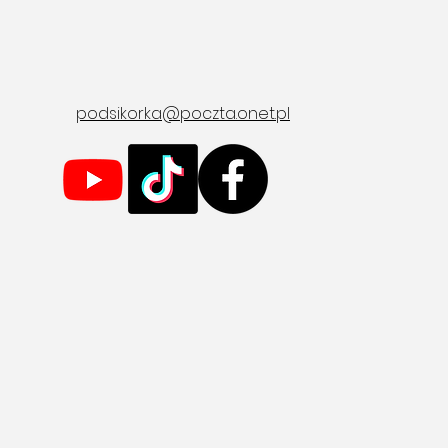
podsikorka@poczta.onet.pl