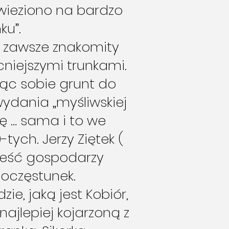
wieziono na bardzo
ku”.
k zawsze znakomity
niejszymi trunkami.
jąc sobie grunt do
dania „myśliwskiej
ę … sama i to we
ych. Jerzy Ziętek (
cześć gospodarzy
poczęstunek.
ie, jaką jest Kobiór,
jlepiej kojarzoną z