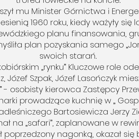
zył mu Minister Górnictwa i Energety
esienią 1960 roku, kiedy ważyły się 
ojewódzkiego planu finansowania, 
yśliła plan pozyskania samego „Jo
swoich starań.
obiórskim „rynku” Kluczowe role ode
z, Józef Szpak, Józef Lasończyk mi
u” - osobisty kierowca Zastępcy P
harki prowadzące kuchnię w „ Gospod
dleśniczego Bartosiewicza Jerzy Zię
ał na „safari”, zaplanowane w rewir
ł poprzedzony nagonką, okazał się