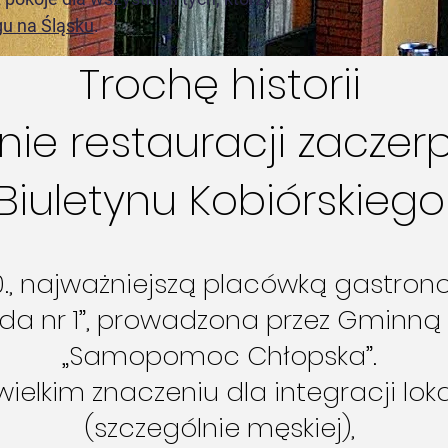
gu na Śląsku
.
Trochę historii
ie restauracji zaczerp
Biuletynu Kobiórskiego
50., najważniejszą placówką gastro
da nr 1”, prowadzona przez Gminną 
„Samopomoc Chłopska”.
wielkim znaczeniu dla integracji lok
(szczególnie męskiej),