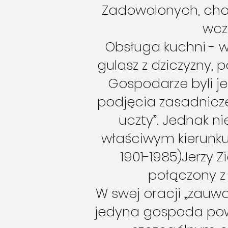
Zadowolonych, cho
wcz
Obsługa kuchni - 
gulasz z dziczyzny,
Gospodarze byli je
podjęcia zasadnicz
uczty”. Jednak n
właściwym kierunku.
1901-1985)Jerzy 
połączony z
W swej oracji „zauważ
jedyna gospoda powi