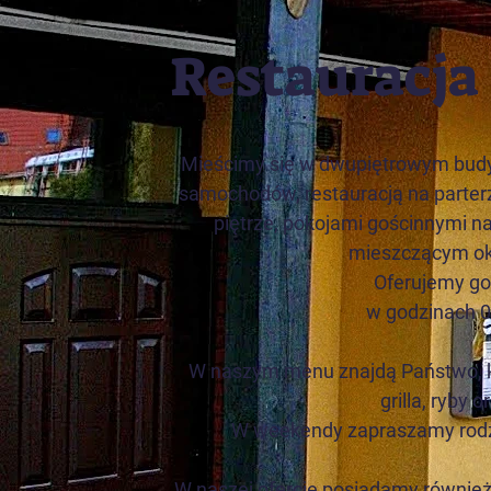
Restauracja
Mieścimy się w dwupiętrowym budyn
samochodów, restauracją na parter
piętrze, pokojami gościnnymi n
mieszczącym ok
Oferujemy gor
w godzinach 0
W naszym menu znajdą Państwo, ku
grilla, ryby o
W weekendy zapraszamy rodz
W naszej ofercie posiadamy również 