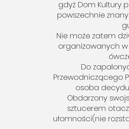
gdyż Dom Kultury p
powszechnie znany 
gu
Nie może zatem dzi
organizowanych w o
ówcze
Do zapalonyc
Przewodniczącego P
osoba decyduj
Obdarzony swojsk
sztucerem otacza
ułomności(nie rozstaw