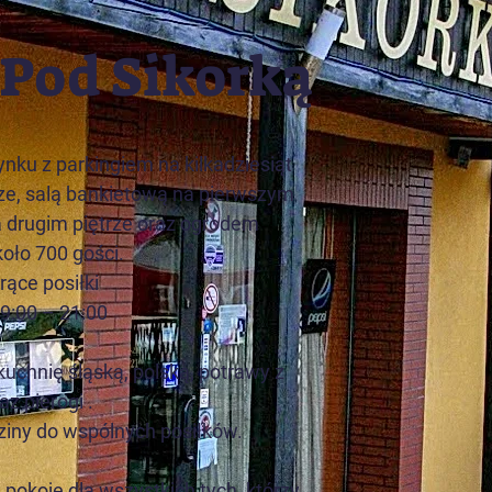
 Pod Sikorką
ku z parkingiem na kilkadziesiąt
ze, salą bankietową na pierwszym
a drugim piętrze oraz ogrodem
oło 700 gości.
ące posiłki
9:00 – 21:00
chnię śląską, polską, potrawy z
raz pierogi .
iny do wspólnych posiłków.
pokoje dla wszystkich tych, którzy