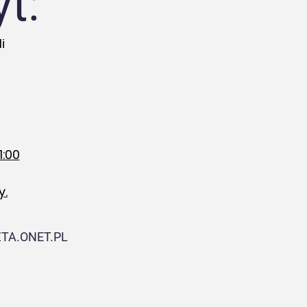
t:
i
1:00
y.
TA.ONET.PL