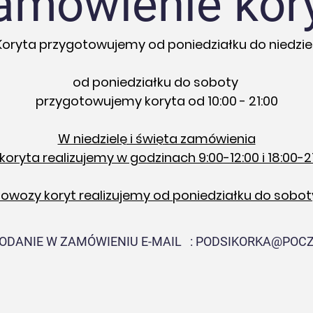
amówienie kory
Koryta przygotowujemy od poniedziałku do niedziel
od poniedziałku do soboty
przygotowujemy koryta od 10:00 - 21:00
W niedzielę i święta zamówienia
koryta realizujemy w godzinach 9:00-12:00 i 18:00-2
owozy koryt realizujemy od poniedziałku do sobot
PODANIE W ZAMÓWIENIU E-MAIL :
PODSIKORKA@POCZ