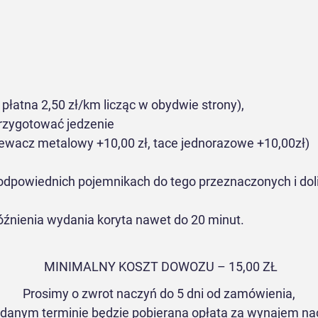
płatna 2,5
0 zł/km licząc w obydwie strony),
rzygotować jedzenie
zewacz metalowy +10,00 zł, tace jednorazowe +10,00zł)
odpowiednich pojemnikach do tego przeznaczonych i dol
źnienia wydania koryta nawet do 20 minut.
MINIMALNY KOSZT DOWOZU – 15
,00 ZŁ
Prosimy o zwrot naczyń do 5 dni od zamówienia,
danym terminie będzie pobierana opłata za wynajem nac