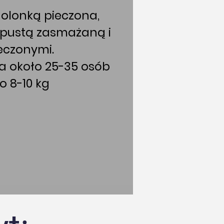
golonką pieczona,
apustą zasmażaną i
eczonymi.
a około 25-35 osób
o 8-10 kg