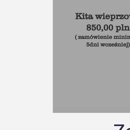
Kita wieprz
850,00 pln
( zamówienie min
5dni wcześniej)