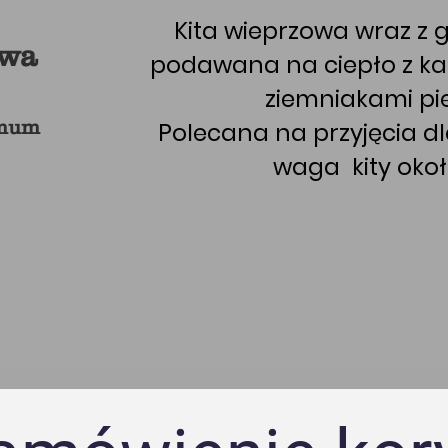
Kita wieprzowa wraz z 
owa
podawana na ciepło z k
ziemniakami pi
imum
Polecana na przyjęcia dl
waga kity okoł