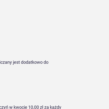
iczany jest dodatkowo do
zyń w kwocie 10,00 zł za każdy