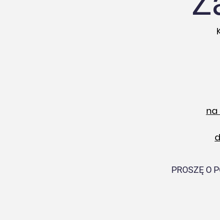
Z
na 
d
PROSZĘ O 