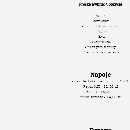
Proszę wybrać 3 pozycje
- Kluski
Ziemniaki
- Ziemniaki smażone
- Frytki
- Ryż
- Zestaw sałatek
- Warzywa z wody
- Kapusta zasmażana
Napoje
Kawa/ Herbata - bez limitu 10,00 
Pepsi 0,5l - 11,00 zł
Sok 1l - 18,00 zł
Woda karafka - 14,00 zł