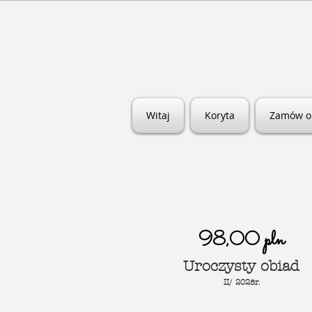
Witaj
Koryta
Zamów o
98,00 pln
Uroczysty obiad
II/ 2
0
25r.