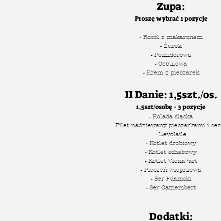
Zupa:
Proszę wybrać 1 pozycje
- Rosół z makaronem
- Żurek
- Pomidorowa
- Cebulowa
- Krem z pieczarek
II Danie: 1,5szt./os.
1,5szt/osobę - 3 pozycje
- Rolada śląska
- Filet nadziewany pieczarkami i se
- Devolaile
- Kotlet drobiowy
- Kotlet schabowy
- Kotlet Viena ‘art
- Pieczeń wieprzowa
- Ser Edamski
- Ser Camembert
Dodatki: